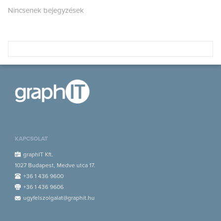
Nincsenek bejegyzések
KAPCSOLAT
graphIT Kft.
1027 Budapest, Medve utca 17.
+36 1 436 9600
+36 1 436 9606
ugyfelszolgalat@graphit.hu